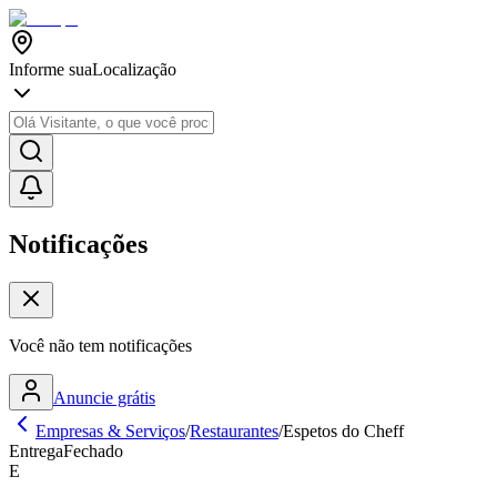
Informe sua
Localização
Notificações
Você não tem notificações
Anuncie grátis
Empresas & Serviços
/
Restaurantes
/
Espetos do Cheff
Entrega
Fechado
E