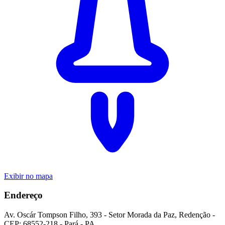
Exibir no mapa
Endereço
Av. Oscár Tompson Filho
,
393
-
Setor Morada da Paz
,
Redenção
-
CEP:
68552-218
-
Pará
-
PA