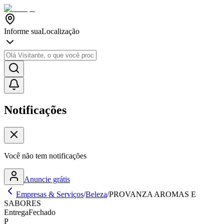
Informe sua
Localização
Notificações
Você não tem notificações
Anuncie grátis
Empresas & Serviços
/
Beleza
/
PROVANZA AROMAS E
SABORES
Entrega
Fechado
P