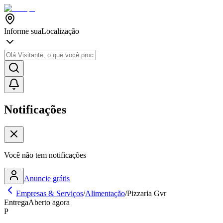
Informe sua
Localização
Notificações
Você não tem notificações
Anuncie grátis
Empresas & Serviços
/
Alimentação
/
Pizzaria Gvr
Entrega
Aberto agora
P