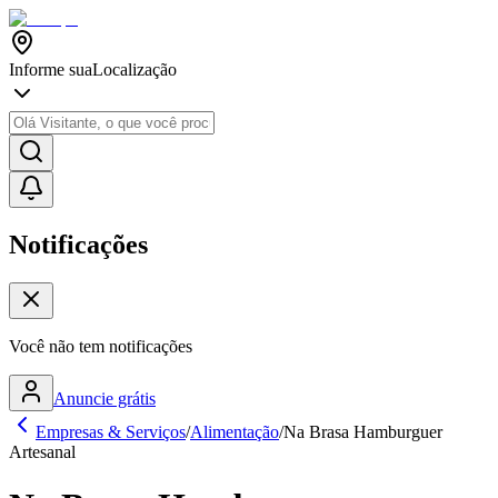
Informe sua
Localização
Notificações
Você não tem notificações
Anuncie grátis
Empresas & Serviços
/
Alimentação
/
Na Brasa Hamburguer
Artesanal