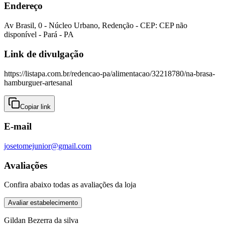
Endereço
Av Brasil
,
0
-
Núcleo Urbano
,
Redenção
- CEP:
CEP não
disponível
-
Pará
-
PA
Link de divulgação
https://listapa.com.br/redencao-pa/alimentacao/32218780/na-brasa-
hamburguer-artesanal
Copiar link
E-mail
josetomejunior@gmail.com
Avaliações
Confira abaixo todas as avaliações da loja
Avaliar estabelecimento
Gildan Bezerra da silva