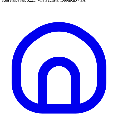
Rua Itaipavas, 3225, Vila Paulista, Redenção - PA