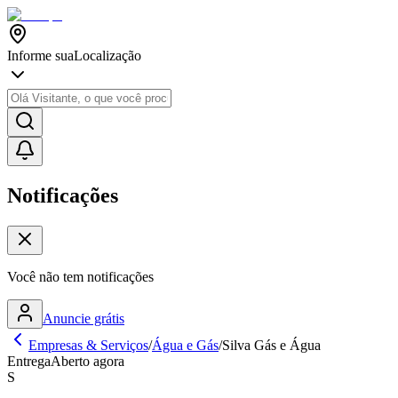
Informe sua
Localização
Notificações
Você não tem notificações
Anuncie grátis
Empresas & Serviços
/
Água e Gás
/
Silva Gás e Água
Entrega
Aberto agora
S