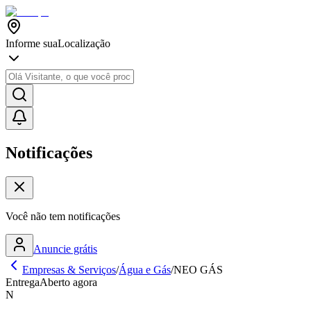
Informe sua
Localização
Notificações
Você não tem notificações
Anuncie grátis
Empresas & Serviços
/
Água e Gás
/
NEO GÁS
Entrega
Aberto agora
N